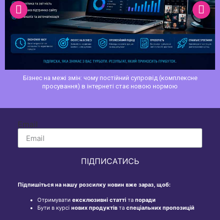
Семантичне ядро сайту: як зібрати ключові слова з нуля
плексне
ю
Email
ПІДПИСАТИСЬ
Підпишіться на нашу розсилку новин вже зараз, щоб:
Отримувати
ексклюзивні статті
та
поради
Бути в курсі
нових продуктів
та
спеціальних пропозицій