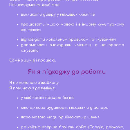
Це інструмент, який має:
викликати довіру у місцевих клієнтів
працювати іншою мовою і в іншому культурному
контексті
відповідати локальним правилам і очікуванням
допомагати знаходити клієнтів, а не просто
існувати
Саме з цим я і працюю.
Як я підходжу до роботи
Я не починаю з шаблону.
Я починаю з розуміння:
у якій країні працює бізнес
хто цільова аудиторія: місцеві чи діаспора
якою мовою люди приймають рішення
де клієнт вперше бачить сайт (Google, реклама,