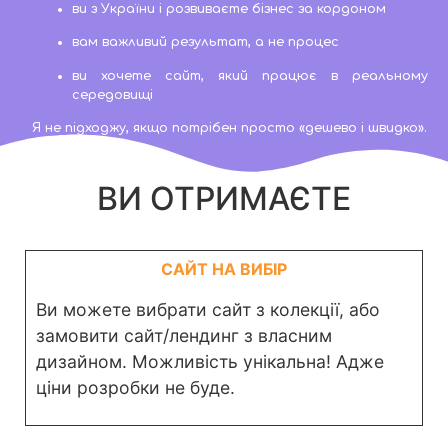
ви з України і розвиваєте бізнес за кордоном
вам важливий результат, а не процес
ви хочете сайт, який працює в реальному
середовищі
Я не підходжу, якщо потрібен просто «дешево і швидко».
ВИ ОТРИМАЄТЕ
САЙТ НА ВИБІР
Ви можете вибрати сайт з колекції, або
замовити сайт/лендинг з власним
дизайном. Можливість унікальна! Адже
ціни розробки не буде.