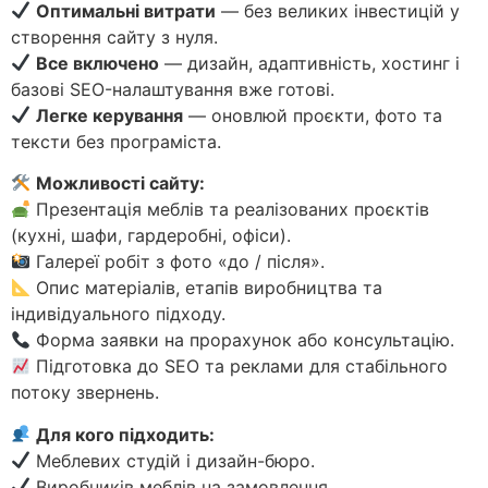
Оптимальні витрати
— без великих інвестицій у
створення сайту з нуля.
Все включено
— дизайн, адаптивність, хостинг і
базові SEO-налаштування вже готові.
Легке керування
— оновлюй проєкти, фото та
тексти без програміста.
Можливості сайту:
Презентація меблів та реалізованих проєктів
(кухні, шафи, гардеробні, офіси).
Галереї робіт з фото «до / після».
Опис матеріалів, етапів виробництва та
індивідуального підходу.
Форма заявки на прорахунок або консультацію.
Підготовка до SEO та реклами для стабільного
потоку звернень.
Для кого підходить:
Меблевих студій і дизайн-бюро.
Виробників меблів на замовлення.