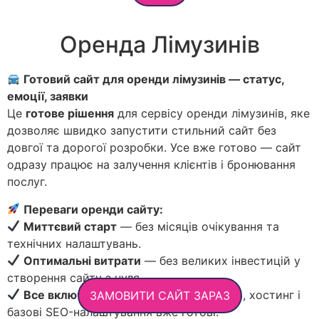
Оренда Лімузинів
Готовий сайт для оренди лімузинів — статус,
емоції, заявки
Це
готове рішення
для сервісу оренди лімузинів, яке
дозволяє швидко запустити стильний сайт без
довгої та дорогої розробки. Усе вже готово — сайт
одразу працює на залучення клієнтів і бронювання
послуг.
Переваги оренди сайту:
Миттєвий старт
— без місяців очікування та
технічних налаштувань.
Оптимальні витрати
— без великих інвестицій у
створення сайту з нуля.
Все включено
— дизайн, адаптивність, хостинг і
ЗАМОВИТИ САЙТ ЗАРАЗ
базові SEO-налаштування вже готові.