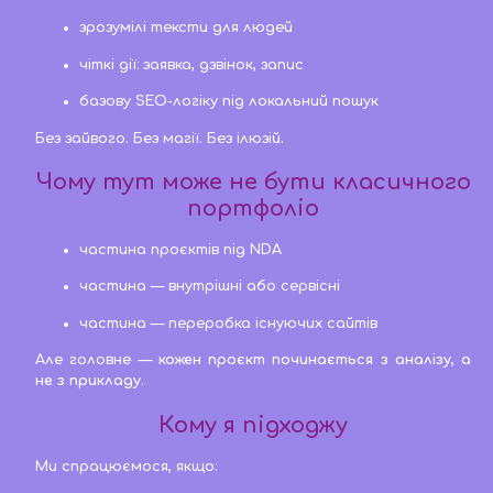
зрозумілі тексти для людей
чіткі дії: заявка, дзвінок, запис
базову SEO-логіку під локальний пошук
Без зайвого. Без магії. Без ілюзій.
Чому тут може не бути класичного
портфоліо
частина проєктів під NDA
частина — внутрішні або сервісні
частина — переробка існуючих сайтів
Але головне —
кожен проєкт починається з аналізу, а
не з прикладу
.
Кому я підходжу
Ми спрацюємося, якщо: