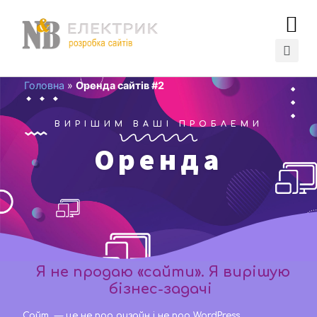
Головна
»
Оренда сайтів #2
ВИРІШИМ ВАШІ ПРОБЛЕМИ
Оренда
Я не продаю «сайти». Я вирішую
бізнес-задачі
Сайт — це не про дизайн і не про WordPress.