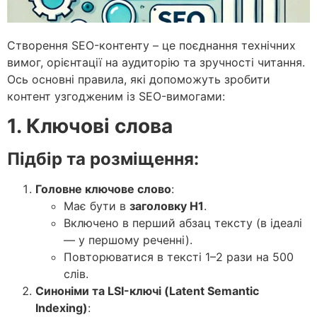
Створення SEO-контенту – це поєднання технічних
вимог, орієнтації на аудиторію та зручності читання.
Ось основні правила, які допоможуть зробити
контент узгодженим із SEO-вимогами:
1. Ключові слова
Підбір та розміщення:
Головне ключове слово
:
Має бути в
заголовку H1
.
Включено в перший абзац тексту (в ідеалі
— у першому реченні).
Повторюватися в тексті 1–2 рази на 500
слів.
Синоніми та LSI-ключі (Latent Semantic
Indexing)
: