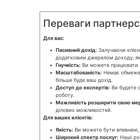
Переваги партнерст
Для вас:
Пасивний дохід:
Залучаючи клієнт
додатковим джерелом доходу, який
Гнучкість:
Ви можете працювати в 
Масштабованість:
Немає обмежень
більше буде ваш дохід.
Доступ до експертів:
Ви будете с
роботу.
Можливість розширити свою ме
ділових можливостей.
Для ваших клієнтів:
Якість:
Ви можете бути впевнені,
Широкий спектр послуг:
Наші ро