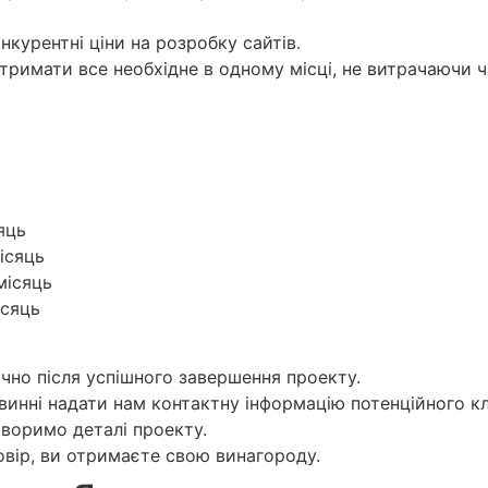
курентні ціни на розробку сайтів.
тримати все необхідне в одному місці, не витрачаючи 
яць
ісяць
місяць
ісяць
чно після успішного завершення проекту.
инні надати нам контактну інформацію потенційного кл
оворимо деталі проекту.
говір, ви отримаєте свою винагороду.