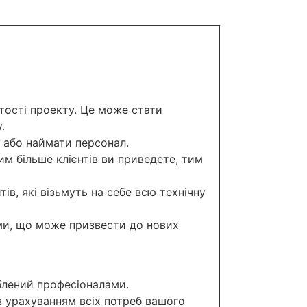
ртості проекту. Це може стати
.
с або наймати персонал.
м більше клієнтів ви приведете, тим
в, які візьмуть на себе всю технічну
и, що може призвести до нових
блений професіоналами.
з урахуванням всіх потреб вашого