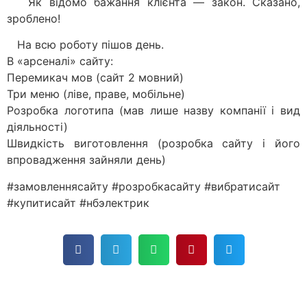
Як відомо бажання клієнта — закон. Сказано,
зроблено!
На всю роботу пішов день.
В «арсеналі» сайту:
Перемикач мов (сайт 2 мовний)
Три меню (ліве, праве, мобільне)
Розробка логотипа (мав лише назву компанії і вид
діяльності)
Швидкість виготовлення (розробка сайту і його
впровадження зайняли день)
#замовленнясайту #розробкасайту #вибратисайт
#купитисайт #нбэлектрик