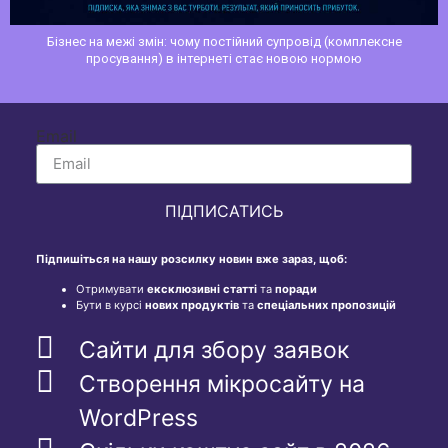
Семантичне яд
а межі змін: чому постійний супровід (комплексне
росування) в інтернеті стає новою нормою
Email
ПІДПИСАТИСЬ
Підпишіться на нашу розсилку новин вже зараз, щоб:
Отримувати
ексклюзивні статті
та
поради
Бути в курсі
нових продуктів
та
спеціальних пропозицій
Сайти для збору заявок
Створення мікросайту на
WordPress