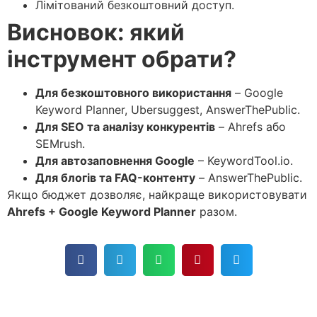
Лімітований безкоштовний доступ.
Висновок: який
інструмент обрати?
Для безкоштовного використання
– Google
Keyword Planner, Ubersuggest, AnswerThePublic.
Для SEO та аналізу конкурентів
– Ahrefs або
SEMrush.
Для автозаповнення Google
– KeywordTool.io.
Для блогів та FAQ-контенту
– AnswerThePublic.
Якщо бюджет дозволяє, найкраще використовувати
Ahrefs + Google Keyword Planner
разом.