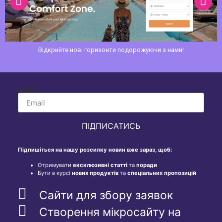
Відкрийте нові горизонти подорожуючи з нами!
Email
ПІДПИСАТИСЬ
Підпишіться на нашу розсилку новин вже зараз, щоб:
Отримувати
ексклюзивні статті
та
поради
Бути в курсі
нових продуктів
та
спеціальних пропозицій
Сайти для збору заявок
Створення мікросайту на