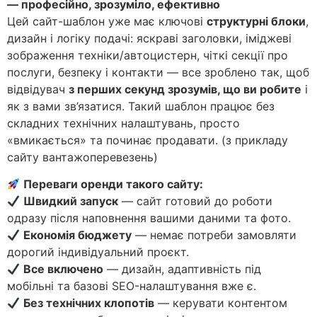
— професійно, зрозуміло, ефективно
Цей сайт-шаблон уже має ключові
структурні блоки
,
дизайн і логіку подачі: яскраві заголовки, іміджеві
зображення техніки/автоцистерн, чіткі секції про
послуги, безпеку і контакти — все зроблено так, щоб
відвідувач
з перших секунд зрозумів, що ви робите
і
як з вами зв’язатися. Такий шаблон працює без
складних технічних налаштувань, просто
«вмикається» та починає продавати. (з прикладу
сайту вантажоперевезень)
Переваги оренди такого сайту:
Швидкий запуск
— сайт готовий до роботи
одразу після наповнення вашими даними та фото.
Економія бюджету
— немає потреби замовляти
дорогий індивідуальний проєкт.
Все включено
— дизайн, адаптивність під
мобільні та базові SEO-налаштування вже є.
Без технічних клопотів
— керувати контентом