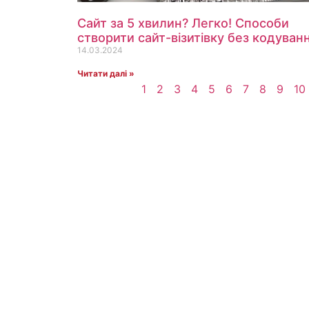
Сайт за 5 хвилин? Легко! Способи
створити сайт-візитівку без кодуван
14.03.2024
Читати далі »
1
2
3
4
5
6
7
8
9
10