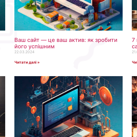
Ваш сайт — це ваш актив: як зробити
7
його успішним
с
22.03.2024
21
Читати далі »
Чи