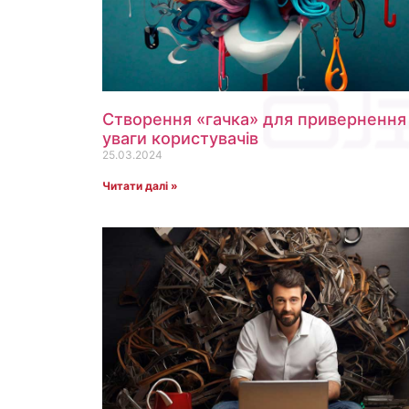
Створення «гачка» для привернення
уваги користувачів
25.03.2024
Читати далі »