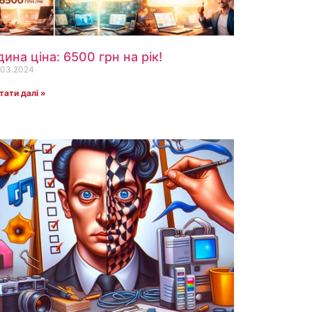
дина ціна: 6500 грн на рік!
.03.2024
тати далі »