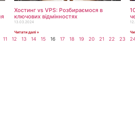
Хостинг vs VPS: Розбираємося в
1
ня
ключових відмінностях
ч
13.03.2024
12
Читати далі »
Чи
11
12
13
14
15
16
17
18
19
20
21
22
23
2