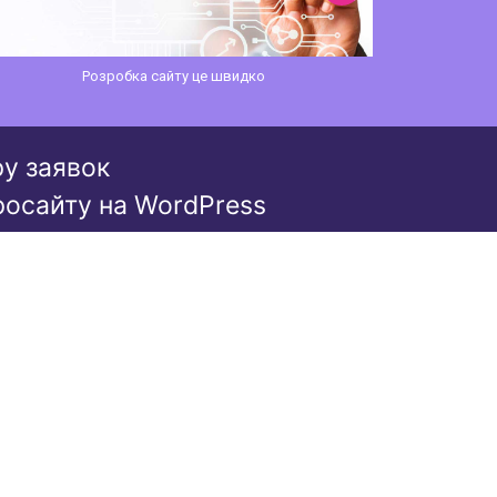
Хочу подібний сайт
ру заявок
росайту на WordPress
 сайт в 2026 році?
 сайту
розробку сайта