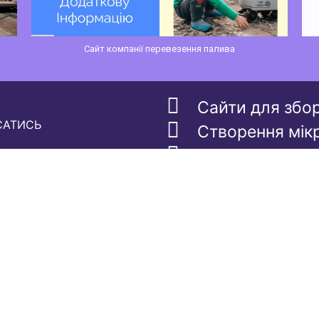
ива
Розробка сайту це швидко
Сайти для збо
САТИСЬ
Створення мік
Скільки коштує
е зараз, щоб:
SEO підготовка
поради
Єдина ціна на 
еціальних пропозицій
alvlbls@gmail.com
• 050-338-9339