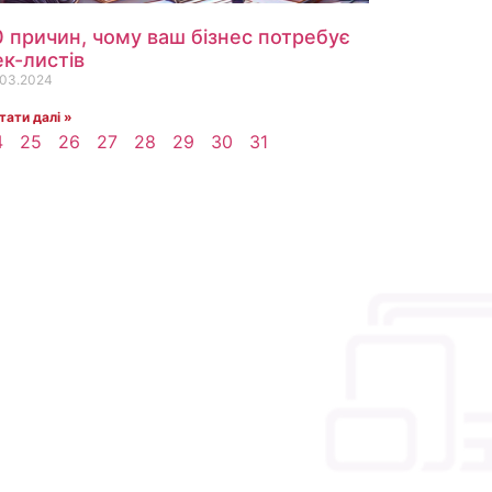
0 причин, чому ваш бізнес потребує
ек-листів
.03.2024
тати далі »
4
25
26
27
28
29
30
31