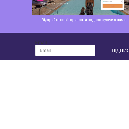
Сайт компанії перевезення пал
подорожуючи з нами!
Email
ПІДПИ
Підпишіться на нашу розсилку новин вж
Отримувати
ексклюзивні статті
та
Бути в курсі
нових продуктів
та
сп