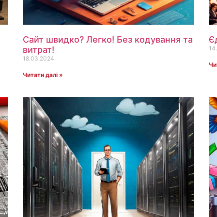
Сайт швидко? Легко! Без кодування та
Є
витрат!
14
18.03.2024
Чи
Читати далі »