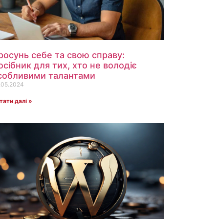
росунь себе та свою справу:
осібник для тих, хто не володіє
собливими талантами
.05.2024
тати далі »