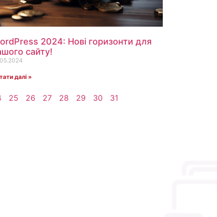
ordPress 2024: Нові горизонти для
ашого сайту!
.05.2024
тати далі »
4
25
26
27
28
29
30
31