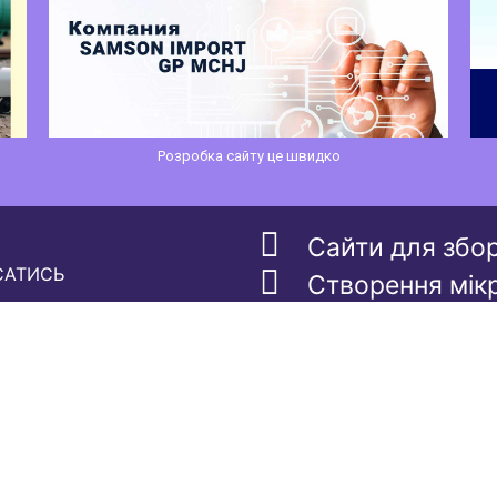
Розробка сайту це швидко
Сайти для збо
САТИСЬ
Створення мік
Скільки коштує
е зараз, щоб:
SEO підготовка
поради
Єдина ціна на 
еціальних пропозицій