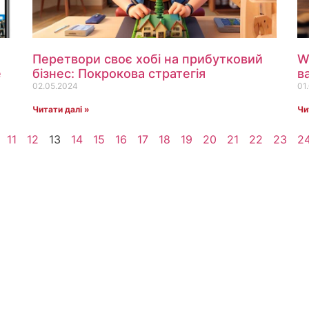
Перетвори своє хобі на прибутковий
W
е
бізнес: Покрокова стратегія
в
02.05.2024
01
Читати далі »
Чи
11
12
13
14
15
16
17
18
19
20
21
22
23
2