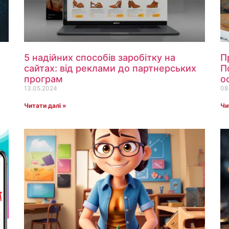
5 надійних способів заробітку на
П
сайтах: від реклами до партнерських
П
програм
о
13.05.2024
08
Читати далі »
Чи