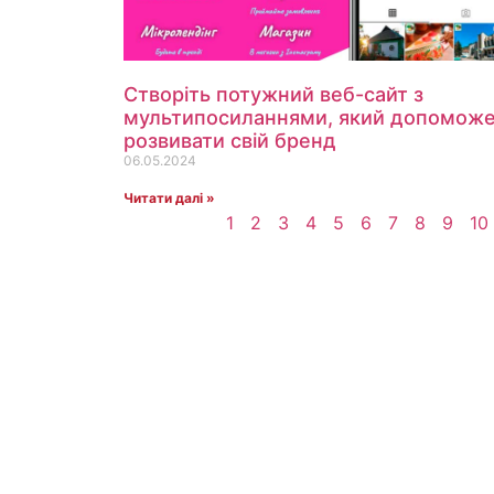
Створіть потужний веб-сайт з
мультипосиланнями, який допомож
розвивати свій бренд
06.05.2024
Читати далі »
1
2
3
4
5
6
7
8
9
10