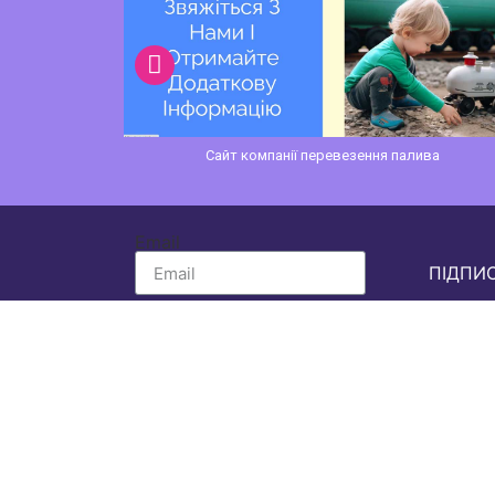
Сайт компанії перевезення палива
и з нами!
Email
ПІДПИ
Підпишіться на нашу розсилку новин вж
Отримувати
ексклюзивні статті
та
Бути в курсі
нових продуктів
та
сп