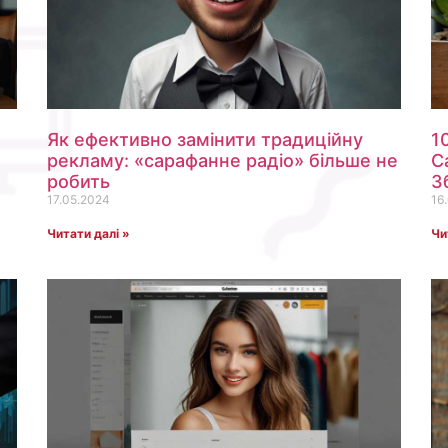
Як ефективно замінити традиційну
1
рекламу: «сарафанне радіо» більше не
С
робить
З
17.05.2024
16
Читати далі »
Чи