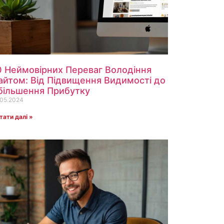
0 Неймовірних Переваг Володіння
айтом: Від Підвищення Видимості до
більшення Прибутку
.05.2024
тати далі »