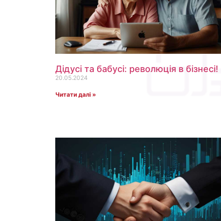
Дідусі та бабусі: революція в бізнесі!
20.05.2024
Читати далі »